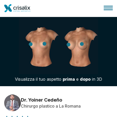
Accesso chirurghi
Piattaforma Business 3D
Visualizza il tuo aspetto
prima
e
dopo
in 3D
Piani
Recensioni dei pazienti
Dr. Yoiner Cedeño
Chirurgo plastico a La Romana