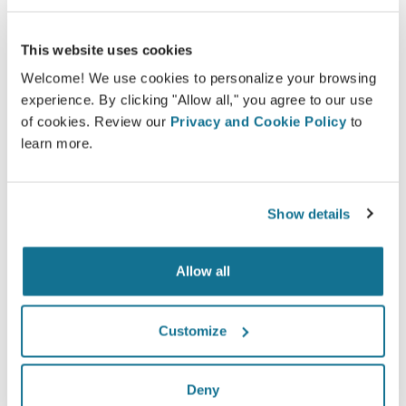
satisfeitas ou muito satisfeitas com a cirurgia
depois de terem visto a simulação 3D antes da
This website uses cookies
operação*.
Welcome! We use cookies to personalize your browsing
experience. By clicking "Allow all," you agree to our use
of cookies. Review our
Privacy and Cookie Policy
to
*Pesquisa Online realizada com pacientes que se submeteram
learn more.
a uma cirurgia de aumento mamário entre Maio de 2010 e
Setembro de 2011 na Suíça.
Show details
Allow all
Customize
Deny