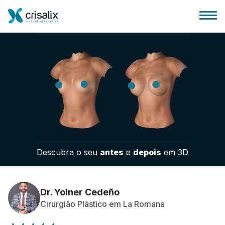
Página inicial para cirurgiões
Plataforma 3D de business
Descubra o seu
antes
e
depois
em 3D
Planos
Avaliações dos pacientes
Dr. Yoiner Cedeño
Cirurgião Plástico em La Romana