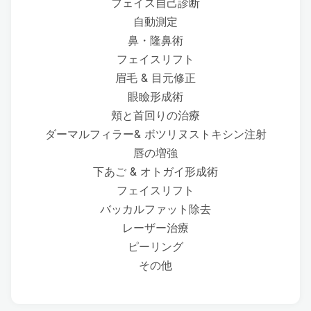
フェイス自己診断
自動測定
鼻・隆鼻術
フェイスリフト
眉毛 & 目元修正
眼瞼形成術
頬と首回りの治療
ダーマルフィラー& ボツリヌストキシン注射
唇の増強
下あご & オトガイ形成術
フェイスリフト
バッカルファット除去
レーザー治療
ピーリング
その他