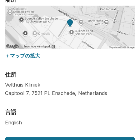
＋マップの拡大
住所
Velthuis Kliniek
Capitool 7,
7521 PL
Enschede
,
Netherlands
言語
English