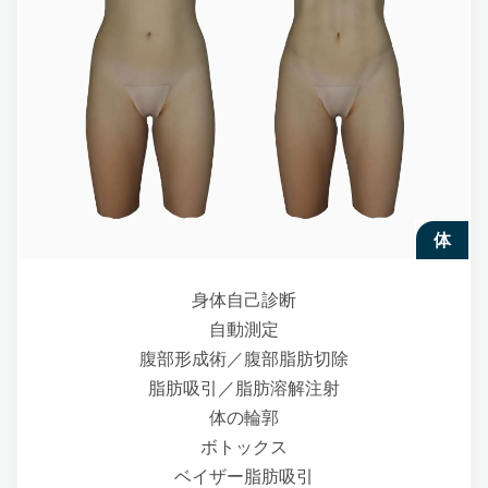
体
身体自己診断
自動測定
腹部形成術／腹部脂肪切除
脂肪吸引／脂肪溶解注射
体の輪郭
ボトックス
ベイザー脂肪吸引