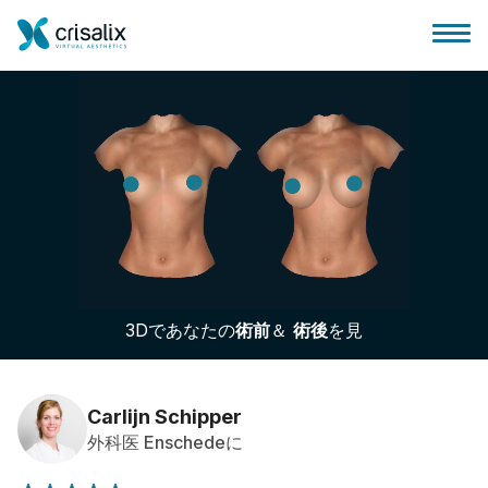
外科医ホーム
3Dビジネスプラットフォーム
3Dであなたの
術前
＆
術後
を見
サブスクリプションプラン
患者様のレビュー
Carlijn Schipper
外科医 Enschedeに