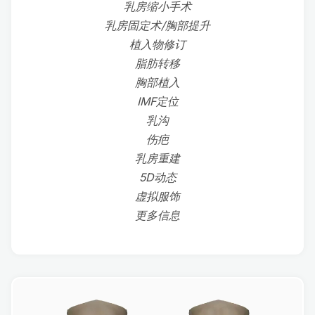
乳房缩小手术
乳房固定术/胸部提升
植入物修订
脂肪转移
胸部植入
IMF定位
乳沟
伤疤
乳房重建
5D动态
虚拟服饰
更多信息