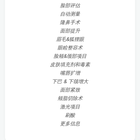
脸部评估
自动测量
隆鼻手术
面部提升
眉毛&狐狸眼
眼睑整容术
脸颊&颈部项目
皮肤填充剂和毒素
嘴唇扩增
下巴 & 下颌增大
面部紧致
颊脂切除术
激光项目
刷酸
更多信息