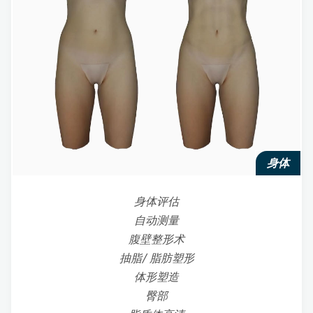
身体
身体评估
自动测量
腹壁整形术
抽脂/ 脂肪塑形
体形塑造
臀部