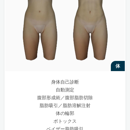
体
身体自己診断
自動測定
腹部形成術／腹部脂肪切除
脂肪吸引／脂肪溶解注射
体の輪郭
ボトックス
ベイザー脂肪吸引