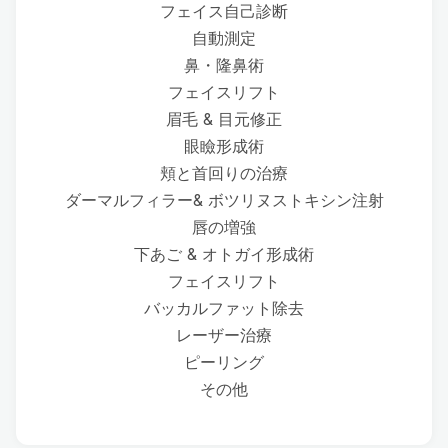
フェイス自己診断
自動測定
鼻・隆鼻術
フェイスリフト
眉毛 & 目元修正
眼瞼形成術
頬と首回りの治療
ダーマルフィラー& ボツリヌストキシン注射
唇の増強
下あご & オトガイ形成術
フェイスリフト
バッカルファット除去
レーザー治療
ピーリング
その他