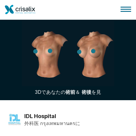
外科医ホーム
3Dビジネスプラットフォーム
3Dであなたの
術前
＆
術後
を見
サブスクリプションプラン
患者様のレビュー
IDL Hospital
外科医 กรุงเทพมหานครに