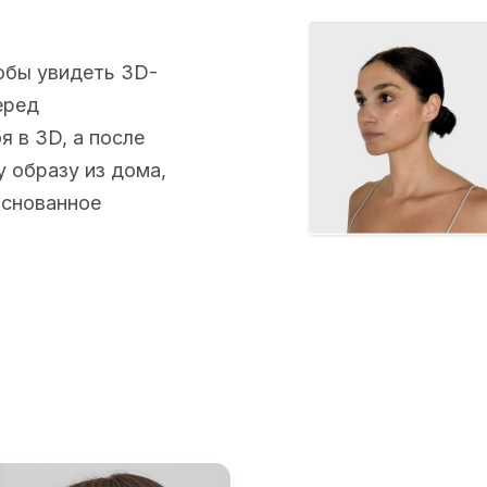
обы увидеть 3D-
еред
 в 3D, а после
 образу из дома,
основанное