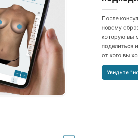
После консу
новому образ
которую вы 
поделиться и
от кого вы х
Увидьте "но