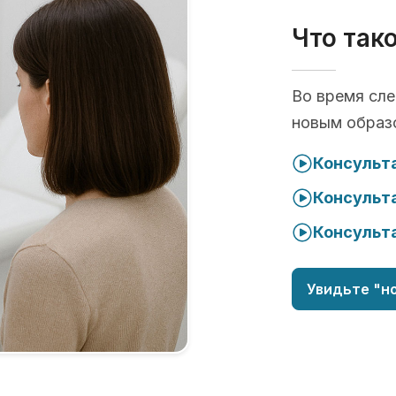
Что так
Во время сл
новым образ
Консульта
Консульта
Консульта
Увидьте "но