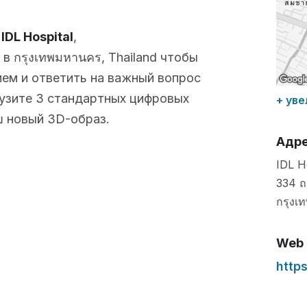
с
IDL Hospital
,
в กรุงเทพมหานคร, Thailand чтобы
ем и ответить на важный вопрос
рузите 3 стандартных цифровых
+ уве
 новый 3D-образ.
Адр
IDL H
334 ถ
กรุงเ
Web
https