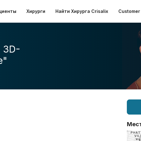
циенты
Хирурги
Найти Хирурга Crisalix
Customer 
 3D-
е"
Мес