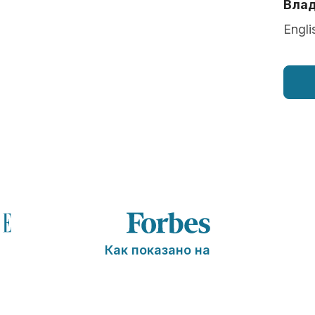
Влад
Engli
Как показано на