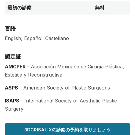
最初の診察
無料
言語
English, Español; Castellano
認定証
AMCPER
- Asociación Mexicana de Cirugía Plástica,
Estética y Reconstructiva
ASPS
- American Society of Plastic Surgeons
ISAPS
- International Society of Aesthetic Plastic
Surgery
3DCRISALIXの診察の予約を取りましょう