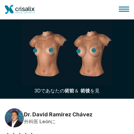
外科医ホーム
3Dビジネスプラットフォーム
3Dであなたの
術前
＆
術後
を見
サブスクリプションプラン
患者様のレビュー
Dr. David Ramírez Chávez
外科医 Leónに