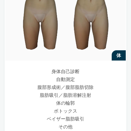
体
身体自己診断
自動測定
腹部形成術／腹部脂肪切除
脂肪吸引／脂肪溶解注射
体の輪郭
ボトックス
ベイザー脂肪吸引
その他