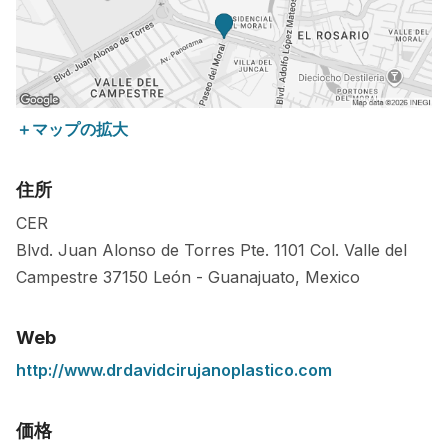
＋マップの拡大
住所
CER
Blvd. Juan Alonso de Torres Pte. 1101 Col. Valle del
Campestre
37150
León
-
Guanajuato
,
Mexico
Web
http://www.drdavidcirujanoplastico.com
価格