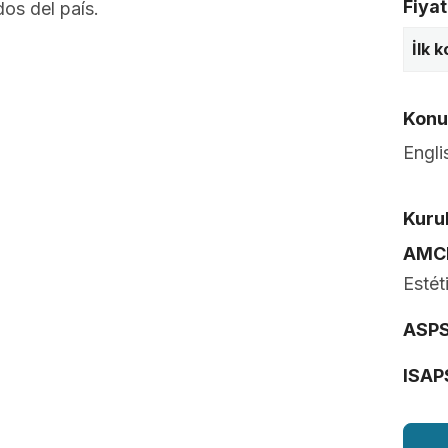
Fiyat
os del país.
İlk 
Konuş
Engli
Kurul
AMC
Estét
ASP
ISAP