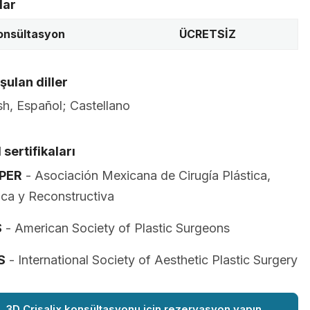
lar
konsültasyon
ÜCRETSİZ
ulan diller
sh, Español; Castellano
 sertifikaları
PER
- Asociación Mexicana de Cirugía Plástica,
ica y Reconstructiva
S
- American Society of Plastic Surgeons
S
- International Society of Aesthetic Plastic Surgery
3D Crisalix konsültasyonu için rezervasyon yapın