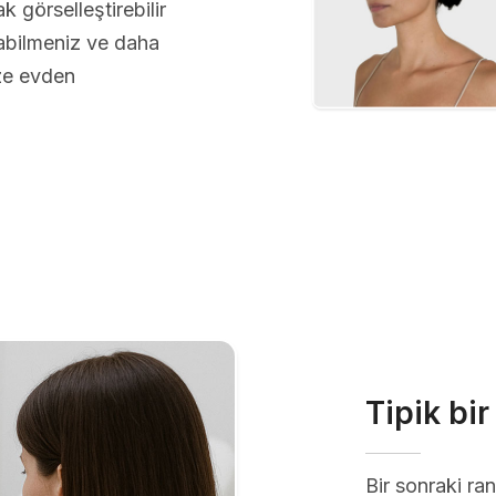
 görselleştirebilir
abilmeniz ve daha
üze evden
Tipik bi
Bir sonraki r