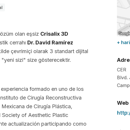
al
çözüm olan eşsiz
Crisalix 3D
tik cerrahı
Dr. David Ramírez
+ hari
lde çevrimiçi olarak 3 standart dijital
"yeni sizi" size gösterecektir.
Adre
CER
Blvd.
Camp
e experiencia formado en uno de los
Instituto de Cirugía Reconstructiva
Web
 Mexicana de Cirugía Plástica,
http
 Society of Aesthetic Plastic
ante actualización participando como