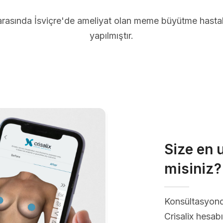
arasında İsviçre'de ameliyat olan meme büyütme hastal
yapılmıştır.
Size en 
misiniz?
Konsültasyon
Crisalix hesabı