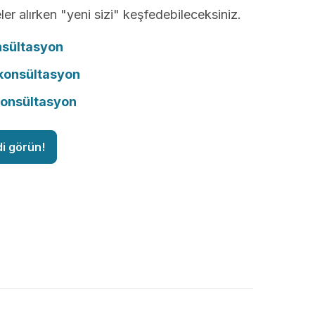
ler alırken "yeni sizi" keşfedebileceksiniz.
nsültasyon
onsültasyon
konsültasyon
di görün!