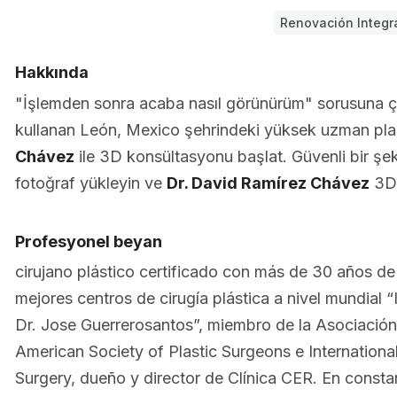
Renovación Integr
Hakkında
"İşlemden sonra acaba nasıl görünürüm" sorusuna 
kullanan León, Mexico şehrindeki yüksek uzman plas
Chávez
ile 3D konsültasyonu başlat. Güvenli bir şeki
fotoğraf yükleyin ve
Dr. David Ramírez Chávez
3D 
Profesyonel beyan
cirujano plástico certificado con más de 30 años d
mejores centros de cirugía plástica a nivel mundial “
Dr. Jose Guerrerosantos”, miembro de la Asociación
American Society of Plastic Surgeons e International
Surgery, dueño y director de Clínica CER. En const