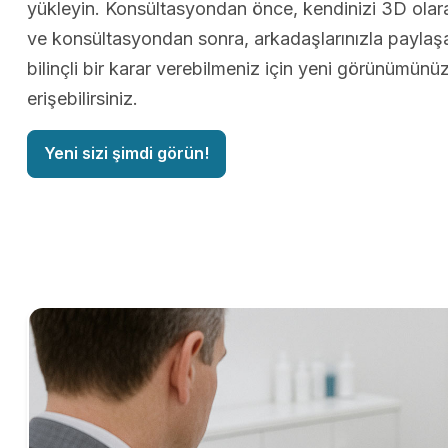
yükleyin. Konsültasyondan önce, kendinizi 3D olarak
ve konsültasyondan sonra, arkadaşlarınızla paylaş
bilinçli bir karar verebilmeniz için yeni görünümün
erişebilirsiniz.
Yeni sizi şimdi görün!