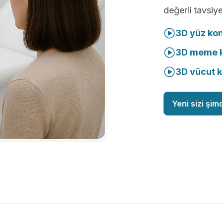
değerli tavsiye
3D yüz ko
3D meme k
3D vücut 
Yeni sizi şim