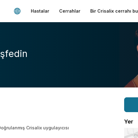
Hastalar
Cerrahlar
Bir Crisalix cerrahı b
şfedin
Yer
oğrulanmış Crisalix uygulayıcısı