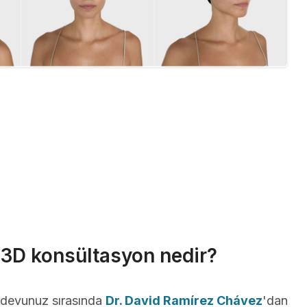
r 3D konsültasyon nedir?
andevunuz sırasında
Dr. David Ramírez Chávez
'dan