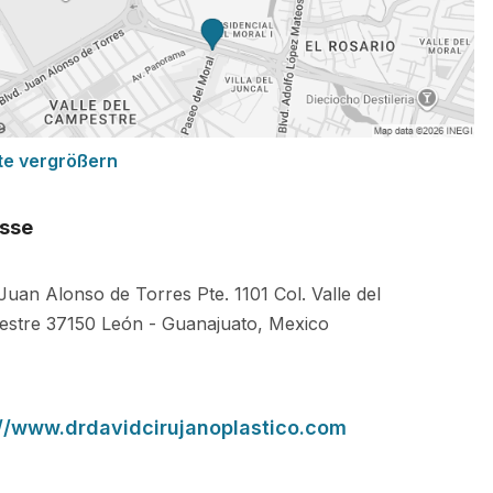
te vergrößern
sse
 Juan Alonso de Torres Pte. 1101 Col. Valle del
estre
37150
León
-
Guanajuato
,
Mexico
://www.drdavidcirujanoplastico.com