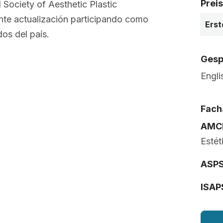
Prei
 Society of Aesthetic Plastic
ante actualización participando como
Erst
os del país.
Gesp
Engli
Fach
AMC
Estét
ASP
ISAP