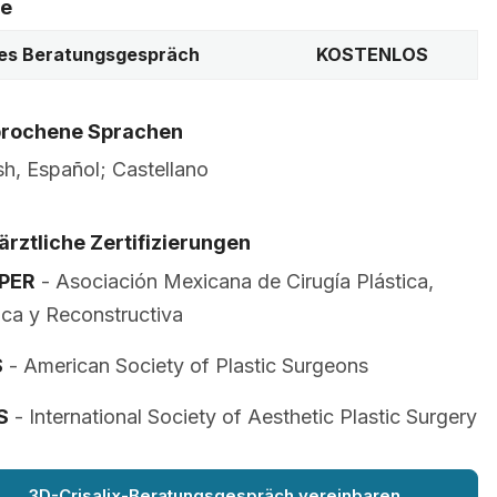
se
es Beratungsgespräch
KOSTENLOS
rochene Sprachen
sh, Español; Castellano
ärztliche Zertifizierungen
PER
- Asociación Mexicana de Cirugía Plástica,
ica y Reconstructiva
S
- American Society of Plastic Surgeons
S
- International Society of Aesthetic Plastic Surgery
3D-Crisalix-Beratungsgespräch vereinbaren