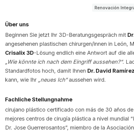
Renovación Integr
Über uns
Beginnen Sie jetzt Ihr 3D-Beratungsgespräch mit
Dr
angesehenen plastischen chirurgen/innen in León, Me
Crisalix 3D
-Lösung endlich eine Antwort auf die all
„Wie könnte ich nach dem Eingriff aussehen?“
. La
Standardfotos hoch, damit Ihnen
Dr. David Ramíre
kann, wie Ihr
„neues Ich“
aussehen wird.
Fachliche Stellungnahme
cirujano plástico certificado con más de 30 años d
mejores centros de cirugía plástica a nivel mundial “
Dr. Jose Guerrerosantos”, miembro de la Asociación