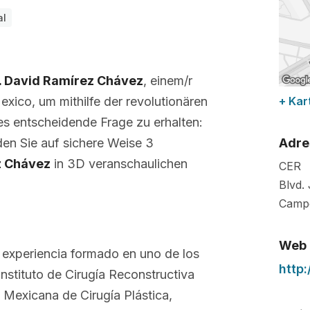
al
. David Ramírez Chávez
, einem/r
xico, um mithilfe der revolutionären
+ Kar
es entscheidende Frage zu erhalten:
den Sie auf sichere Weise 3
Adre
z Chávez
in 3D veranschaulichen
CER
Blvd.
Camp
Web
e experiencia formado en uno de los
http
Instituto de Cirugía Reconstructiva
 Mexicana de Cirugía Plástica,