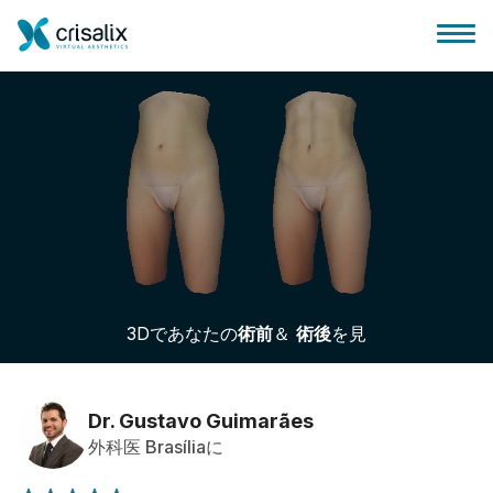
外科医ホーム
3Dビジネスプラットフォーム
3Dであなたの
術前
＆
術後
を見
サブスクリプションプラン
患者様のレビュー
Dr. Gustavo Guimarães
外科医 Brasíliaに