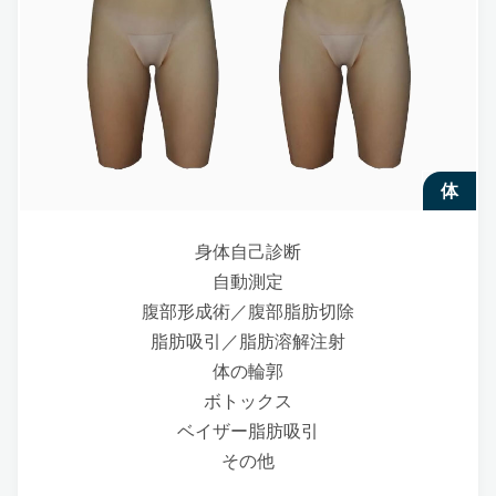
体
身体自己診断
自動測定
腹部形成術／腹部脂肪切除
脂肪吸引／脂肪溶解注射
体の輪郭
ボトックス
ベイザー脂肪吸引
その他