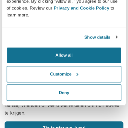
experience. By clicking "Allow all," you agree to our use
of cookies. Review our
Privacy and Cookie Policy
to
learn more.
Show details
Allow all
Wilt u weten wat uw het best past?
Customize
Na het consult, kan
Dr. Gustavo Guimarães
u uw
"nieuwe ik" laten zien vanuit uw eigen huis via uw
Deny
Crisalix-account. Hierdoor kunt u de simulatie met uw
familie, vrienden of wie u wilt te delen om hun advies
te krijgen.