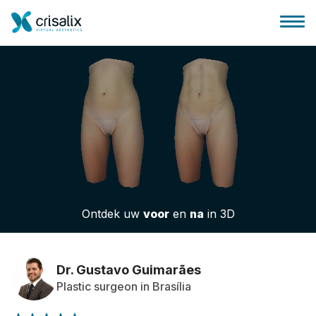
Huis chirurg
3D business platform
Ontdek uw
voor
en
na
in 3D
Pakketten
Patiëntrecensies
Dr. Gustavo Guimarães
Plastic surgeon in Brasília