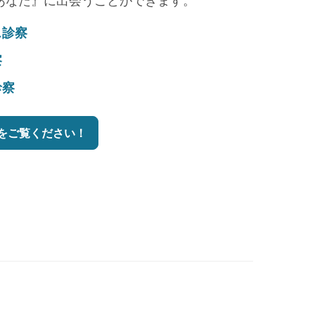
あなた』に出会うことができます。
ス診察
察
診察
をご覧ください！