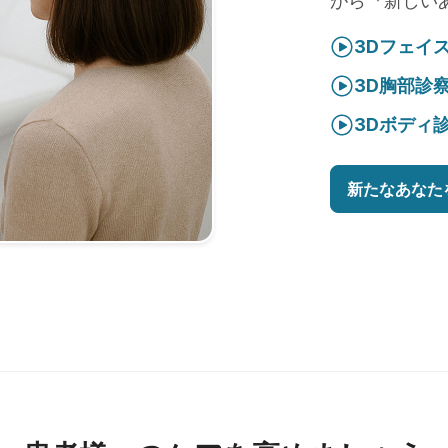
がら『新しい
3Dフェイ
3D胸部診
3Dボディ
新たなあなた