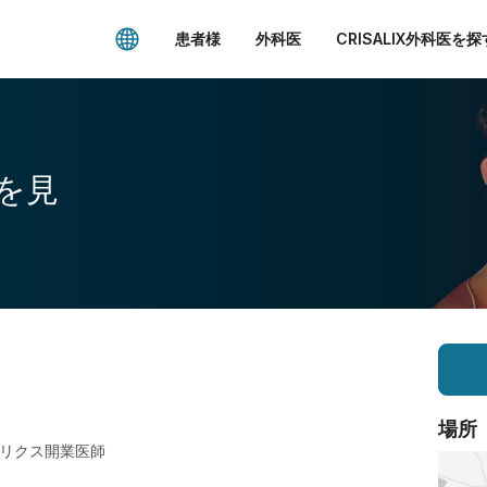
患者様
外科医
CRISALIX外科医を探
を見
場所
リクス開業医師