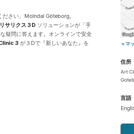
。Molndal Göteborg,
リサリクス３D
ソリューションが「手
大な疑問に答えます。オンラインで安全
Clinic 3
が３Dで『新しいあなた』を
＋マ
住所
Art C
Goteb
言語
Engli