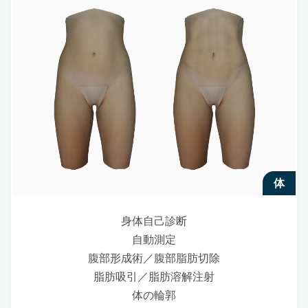
体
身体自己診断
自動測定
腹部形成術／腹部脂肪切除
脂肪吸引／脂肪溶解注射
体の輪郭