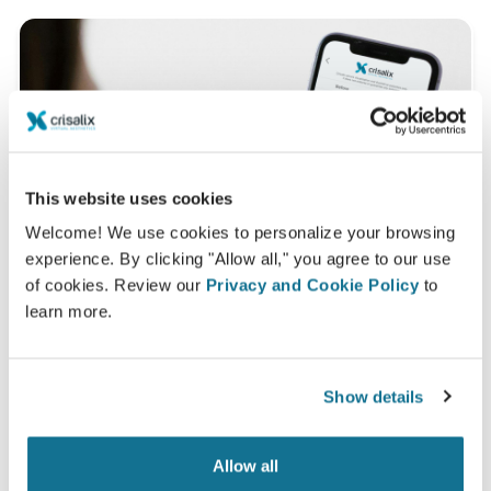
This website uses cookies
Welcome! We use cookies to personalize your browsing
experience. By clicking "Allow all," you agree to our use
of cookies. Review our
Privacy and Cookie Policy
to
learn more.
一体どんな姿一番似合うかを知りたいで
Show details
すか？
Dr. Dr. med. Shadha Balgon
の診療後、クリサリクスの
Allow all