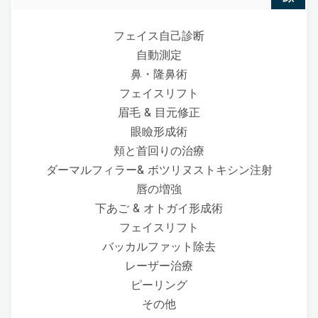
フェイス自己診断
自動測定
鼻・隆鼻術
フェイスリフト
眉毛 & 目元修正
眼瞼形成術
頬と首回りの治療
ダーマルフィラー& ボツリヌストキシン注射
唇の増強
下あご & オトガイ形成術
フェイスリフト
バッカルファット除去
レーザー治療
ピーリング
その他