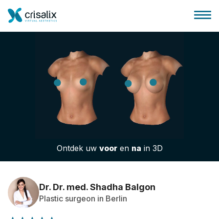
Huis chirurg
3D business platform
Ontdek uw
voor
en
na
in 3D
Pakketten
Patiëntrecensies
Dr. Dr. med. Shadha Balgon
Plastic surgeon in Berlin