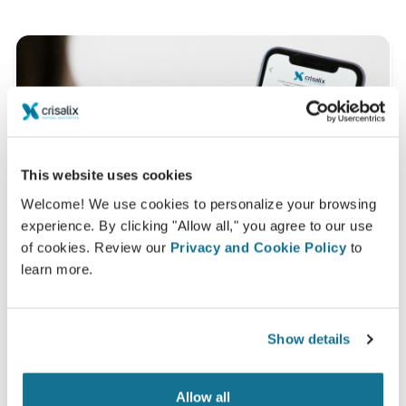
This website uses cookies
Welcome! We use cookies to personalize your browsing
experience. By clicking "Allow all," you agree to our use
of cookies. Review our
Privacy and Cookie Policy
to
learn more.
Wilt u weten wat uw het best past?
Show details
Na het consult, kan
Dr. Dr. med. Shadha Balgon
u uw
Allow all
"nieuwe ik" laten zien vanuit uw eigen huis via uw