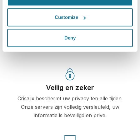
Crisalix-account. Hierdoor kunt u de simulatie met uw
familie, vrienden of wie u wilt te delen om hun advies
Customize
te krijgen.
Deny
Zie je nieuwe ik nu!
Veilig en zeker
Crisalix beschermt uw privacy ten alle tijden.
Onze servers zijn volledig versleuteld, uw
informatie is beveiligd en prive.