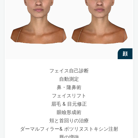
顔
フェイス自己診断
自動測定
鼻・隆鼻術
フェイスリフト
眉毛 & 目元修正
眼瞼形成術
頬と首回りの治療
ダーマルフィラー& ボツリヌストキシン注射
唇の増強