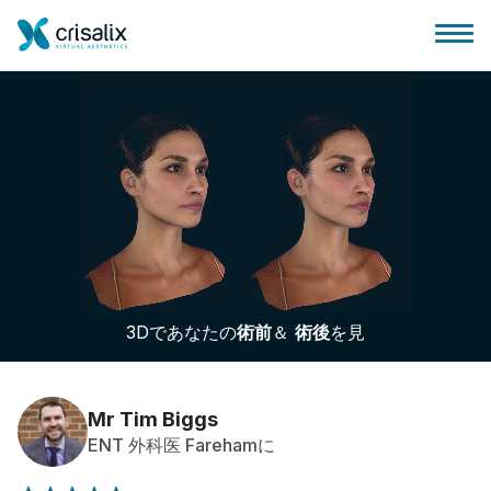
外科医ホーム
3Dビジネスプラットフォーム
3Dであなたの
術前
＆
術後
を見
サブスクリプションプラン
患者様のレビュー
Mr Tim Biggs
ENT 外科医 Farehamに