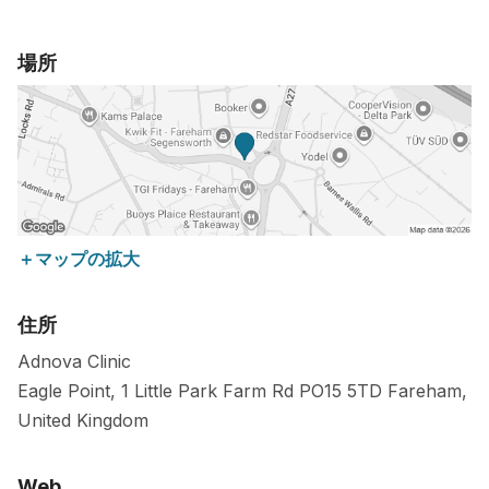
場所
＋マップの拡大
住所
Adnova Clinic
Eagle Point, 1 Little Park Farm Rd
PO15 5TD
Fareham
,
United Kingdom
Web