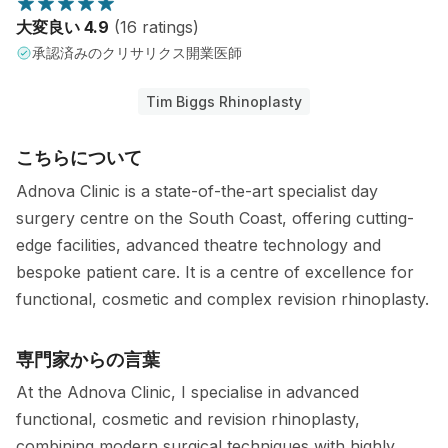
大変良い 4.9
(16 ratings)
承認済みのクリサリクス開業医師
Tim Biggs Rhinoplasty
こちらについて
Adnova Clinic is a state-of-the-art specialist day
surgery centre on the South Coast, offering cutting-
edge facilities, advanced theatre technology and
bespoke patient care. It is a centre of excellence for
functional, cosmetic and complex revision rhinoplasty.
専門家からの言葉
At the Adnova Clinic, I specialise in advanced
functional, cosmetic and revision rhinoplasty,
combining modern surgical techniques with highly