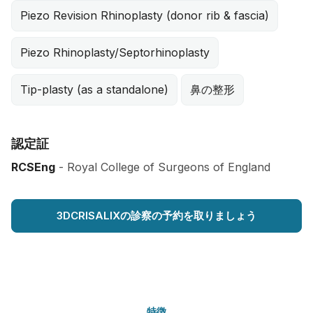
Piezo Revision Rhinoplasty (donor rib & fascia)
Piezo Rhinoplasty/Septorhinoplasty
Tip-plasty (as a standalone)
鼻の整形
認定証
RCSEng
- Royal College of Surgeons of England
3DCRISALIXの診察の予約を取りましょう
特徴