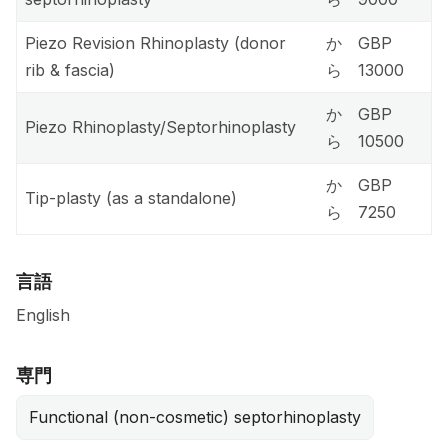
Piezo Revision Rhinoplasty (donor
か
GBP
rib & fascia)
ら
13000
か
GBP
Piezo Rhinoplasty/Septorhinoplasty
ら
10500
か
GBP
Tip-plasty (as a standalone)
ら
7250
言語
English
専門
Functional (non-cosmetic) septorhinoplasty