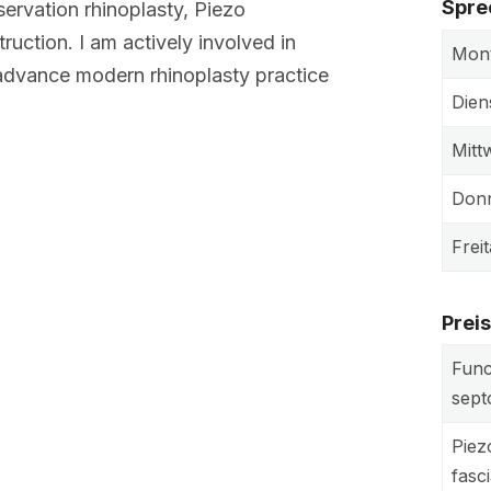
Spre
servation rhinoplasty, Piezo
ruction. I am actively involved in
Mon
 advance modern rhinoplasty practice
Dien
Mitt
Donn
Frei
Prei
Func
sept
Piez
fasci