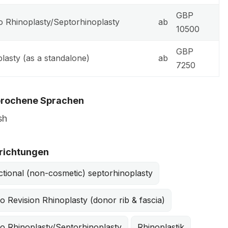
GBP
o Rhinoplasty/Septorhinoplasty
ab
10500
GBP
plasty (as a standalone)
ab
7250
rochene Sprachen
sh
richtungen
tional (non-cosmetic) septorhinoplasty
o Revision Rhinoplasty (donor rib & fascia)
o Rhinoplasty/Septorhinoplasty
Rhinoplastik