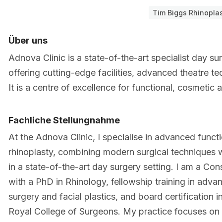
Tim Biggs Rhinopla
Über uns
Adnova Clinic is a state-of-the-art specialist day s
offering cutting-edge facilities, advanced theatre 
It is a centre of excellence for functional, cosmetic
Fachliche Stellungnahme
At the Adnova Clinic, I specialise in advanced funct
rhinoplasty, combining modern surgical techniques w
in a state-of-the-art day surgery setting. I am a C
with a PhD in Rhinology, fellowship training in advan
surgery and facial plastics, and board certification
Royal College of Surgeons. My practice focuses on a