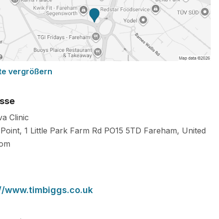
te vergrößern
sse
a Clinic
Point, 1 Little Park Farm Rd
PO15 5TD
Fareham
,
United
dom
://www.timbiggs.co.uk