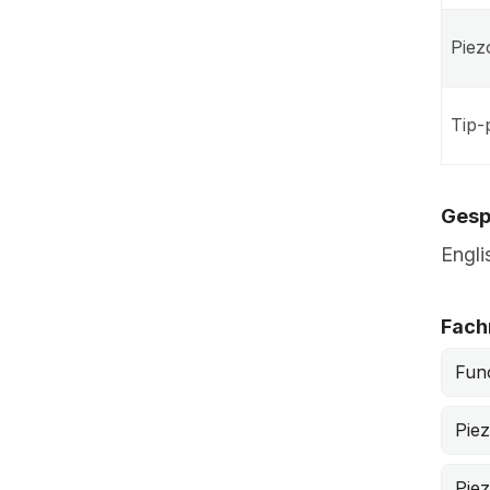
Piez
Tip-
Gesp
Engli
Fach
Func
Piez
Piez