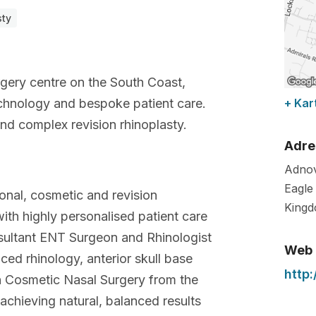
sty
urgery centre on the South Coast,
technology and bespoke patient care.
+ Kar
 and complex revision rhinoplasty.
Adre
Adnov
Eagle 
ional, cosmetic and revision
King
ith highly personalised patient care
onsultant ENT Surgeon and Rhinologist
Web
ced rhinology, anterior skull base
http
 in Cosmetic Nasal Surgery from the
chieving natural, balanced results