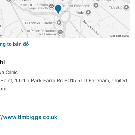
ng to bản đồ
hỉ
a Clinic
Point, 1 Little Park Farm Rd
PO15 5TD
Fareham
,
United
dom
://www.timbiggs.co.uk