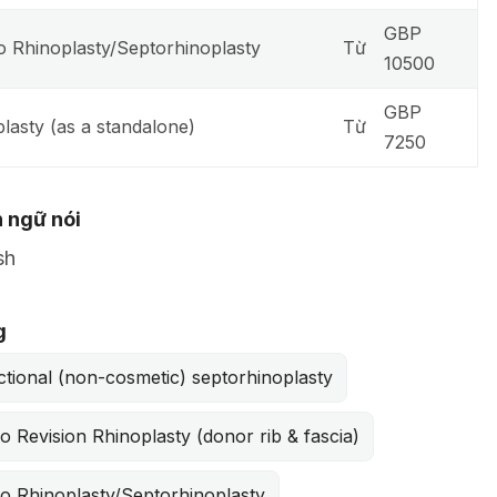
GBP
o Rhinoplasty/Septorhinoplasty
Từ
10500
GBP
plasty (as a standalone)
Từ
7250
 ngữ nói
sh
g
tional (non-cosmetic) septorhinoplasty
o Revision Rhinoplasty (donor rib & fascia)
o Rhinoplasty/Septorhinoplasty