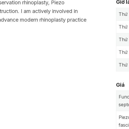
Giờ 
servation rhinoplasty, Piezo
ruction. I am actively involved in
Thứ 
 advance modern rhinoplasty practice
Thứ
Thứ 
Thứ
Thứ 
Giá
Func
sept
Piez
fasci