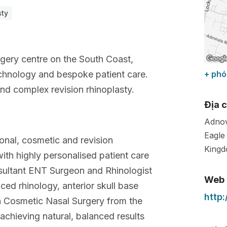
sty
urgery centre on the South Coast,
technology and bespoke patient care.
+ phó
 and complex revision rhinoplasty.
Địa c
Adnov
Eagle 
ional, cosmetic and revision
King
ith highly personalised patient care
onsultant ENT Surgeon and Rhinologist
Web
ced rhinology, anterior skull base
http
 in Cosmetic Nasal Surgery from the
chieving natural, balanced results