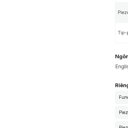
Piez
Tip-
Ngôn
Engli
Riên
Func
Piez
Piez