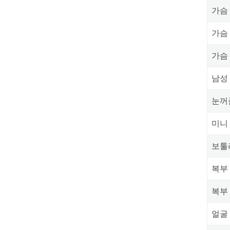
가슴
가슴
가슴
남성
눈꺼
미니
보툴
복부
복부
얼굴