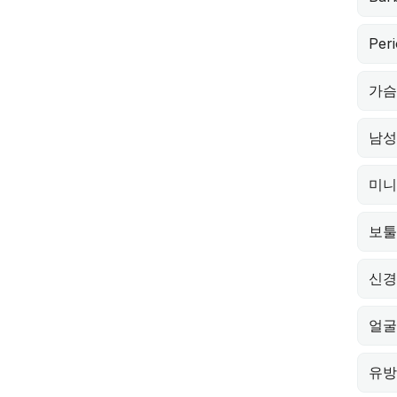
Peri
가슴
남성
미니
보툴
신경
얼굴
유방