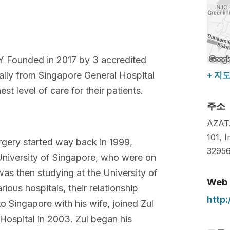
unded in 2017 by 3 accredited
nally from Singapore General Hospital
+ 지
t level of care for their patients.
주소
AZATA
101, 
rgery started way back in 1999,
3295
University of Singapore, who were on
was then studying at the University of
Web
rious hospitals, their relationship
http
 Singapore with his wife, joined Zul
Hospital in 2003. Zul began his