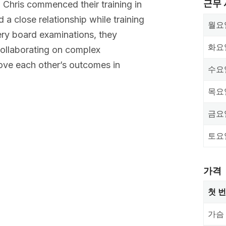
근무
d Chris commenced their training in
 a close relationship while training
월요
ery board examinations, they
화요
collaborating on complex
rove each other’s outcomes in
수요
목요
금요
토요
가격
첫 
가슴