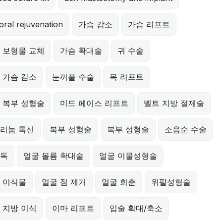
oral rejuvenation
가슴 감소
가슴 리프트
 보형물 교체
가슴 확대술
귀 수술
 가슴 감소
눈꺼풀 수술
목 리프트
 복부 성형술
미드 페이스 리프트
벨트 지방 절제술
리눔 톡신
복부 성형술
복부 성형술
소음순 수술
독
얼굴 볼륨 확대술
얼굴 이물성형술
 이식물
얼굴 점 제거
얼굴 회춘
위팔성형술
 지방 이식
이마 리프트
입술 확대/축소