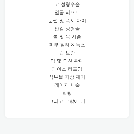
코 성형수술
얼굴 리프트
눈썹 및 폭시 아이
안검 성형술
볼 및 목 시술
피부 필러 & 독소
립 보강
턱 및 턱선 확대
페이스 리프팅
심부볼 지방 제거
레이저 시술
필링
그리고 그밖에 더