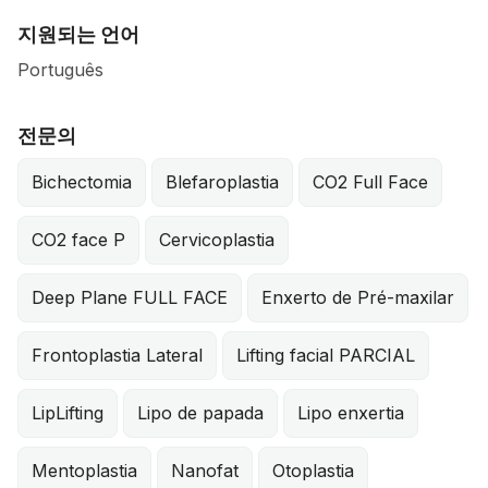
지원되는 언어
Português
전문의
Bichectomia
Blefaroplastia
CO2 Full Face
CO2 face P
Cervicoplastia
Deep Plane FULL FACE
Enxerto de Pré-maxilar
Frontoplastia Lateral
Lifting facial PARCIAL
LipLifting
Lipo de papada
Lipo enxertia
Mentoplastia
Nanofat
Otoplastia