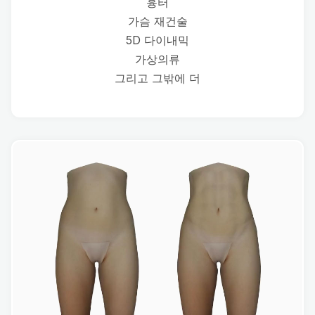
흉터
가슴 재건술
5D 다이내믹
가상의류
그리고 그밖에 더