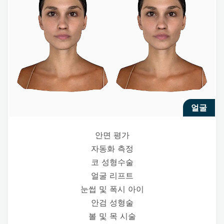
얼굴
안면 평가
자동화 측정
코 성형수술
얼굴 리프트
눈썹 및 폭시 아이
안검 성형술
볼 및 목 시술