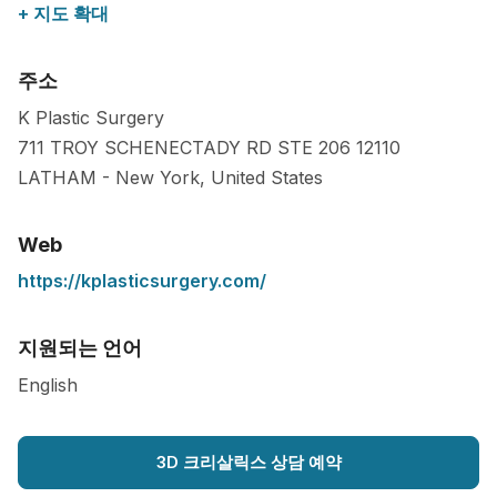
+ 지도 확대
주소
K Plastic Surgery
711 TROY SCHENECTADY RD STE 206
12110
LATHAM
-
New York
,
United States
Web
https://kplasticsurgery.com/
지원되는 언어
English
3D 크리살릭스 상담 예약