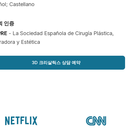
ol; Castellano
회 인증
PRE
- La Sociedad Española de Cirugía Plástica,
adora y Estética
3D 크리살릭스 상담 예약