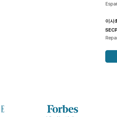
Españ
이사
SEC
Repar