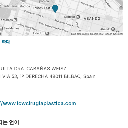
도 확대
ULTA DRA. CABAÑAS WEISZ
 VIA 53, 1º DERECHA
48011
BILBAO
,
Spain
://www.lcwcirugiaplastica.com
되는 언어