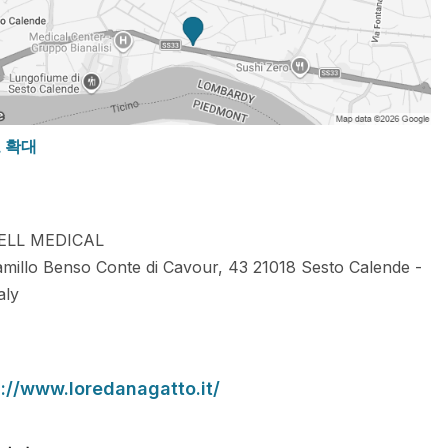
도 확대
ELL MEDICAL
amillo Benso Conte di Cavour, 43
21018
Sesto Calende
-
aly
s://www.loredanagatto.it/