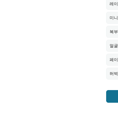
레이
미니
복부
얼굴
페이
허벅