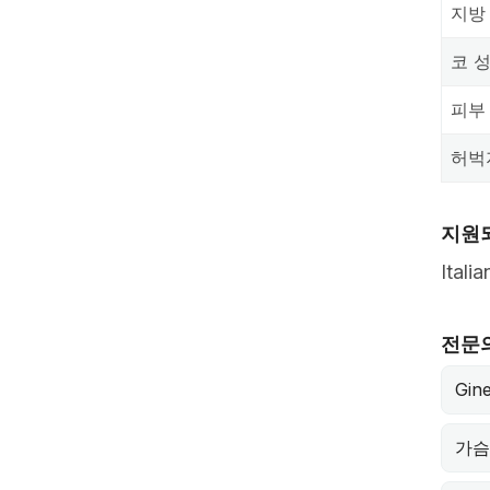
지방
코 
피부
허벅
지원
Italia
전문
Gin
가슴