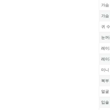
가슴
가슴
귀 
눈꺼
레이
레이
미니
복부
얼굴
입술