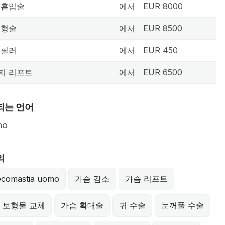
 흡입술
에서
EUR 8000
성형술
에서
EUR 8500
 필러
에서
EUR 450
지 리프트
에서
EUR 6500
되는 언어
no
의
ecomastia uomo
가슴 감소
가슴 리프트
 보형물 교체
가슴 확대술
귀 수술
눈꺼풀 수술