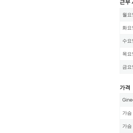
근무
월요
화요
수요
목요
금요
가격
Gine
가슴
가슴