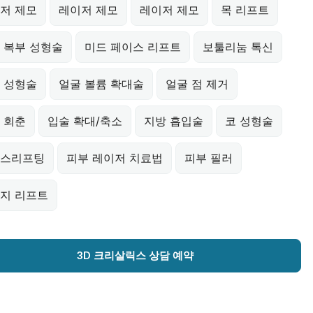
저 제모
레이저 제모
레이저 제모
목 리프트
 복부 성형술
미드 페이스 리프트
보툴리눔 톡신
 성형술
얼굴 볼륨 확대술
얼굴 점 제거
 회춘
입술 확대/축소
지방 흡입술
코 성형술
스리프팅
피부 레이저 치료법
피부 필러
지 리프트
3D 크리살릭스 상담 예약