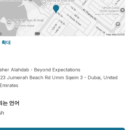
도 확대
aher Alahdab - Beyond Expectations
 823 Jumeirah Beach Rd Umm Sqeim 3
-
Dubai
,
United
Emirates
되는 언어
sh