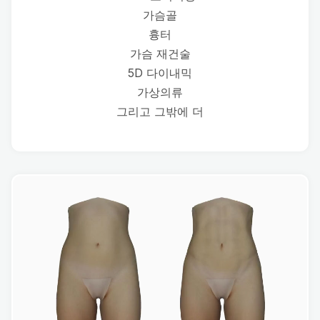
가슴골
흉터
가슴 재건술
5D 다이내믹
가상의류
그리고 그밖에 더