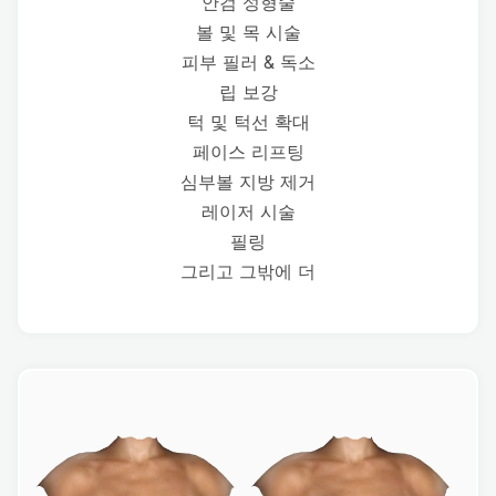
안검 성형술
볼 및 목 시술
피부 필러 & 독소
립 보강
턱 및 턱선 확대
페이스 리프팅
심부볼 지방 제거
레이저 시술
필링
그리고 그밖에 더