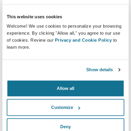
This website uses cookies
Welcome! We use cookies to personalize your browsing
experience. By clicking "Allow all," you agree to our use
쉽고 안전
of cookies. Review our
Privacy and Cookie Policy
to
learn more.
Crisalix는 항상 개인 정보를 보호하는 데 전념합니다.
서버는 완전히 암호화되어 있습니다. 정보는 안전하
고 비밀로 유지됩니다.
Show details
Allow all
첨단 기술
Customize
First web-based 3D simulator for plastic surgery
and aesthetic procedures already used by
doctors in over 100 countries and recomended
Deny