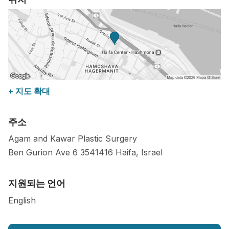
+ 지도 확대
주소
Agam and Kawar Plastic Surgery
Ben Gurion Ave 6
3541416
Haifa
,
Israel
지원되는 언어
English