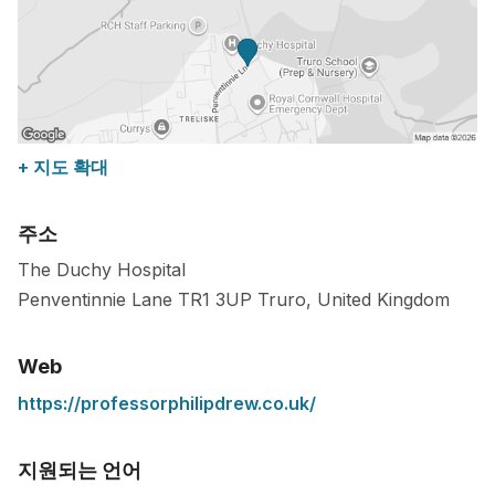
+ 지도 확대
주소
The Duchy Hospital
Penventinnie Lane
TR1 3UP
Truro
,
United Kingdom
Web
https://professorphilipdrew.co.uk/
지원되는 언어