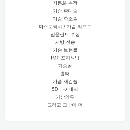
자동화 측정
가슴 확대술
가슴 축소술
마스토펙시 / 가슴 리프트
임플란트 수정
지방 전송
가슴 보형물
IMF 포지셔닝
가슴골
흉터
가슴 재건술
5D 다이내믹
가상의류
그리고 그밖에 더