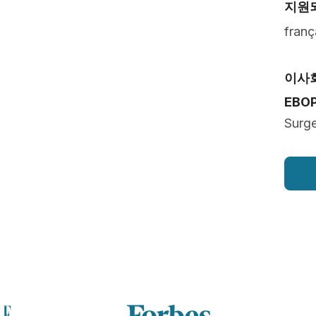
지원
franç
이사
EBO
Surg