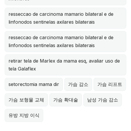
resseccao de carcinoma mamario bilateral e de
linfonodos sentinelas axilares bilaterais
resseccao de carcinoma mamario bilateral e de
linfonodos sentinelas axilares bilaterais
retirar tela de Marlex da mama esq, avaliar uso de
tela Galaflex
setorectomia mama dir
가슴 감소
가슴 리프트
가슴 보형물 교체
가슴 확대술
남성 가슴 감소
유방 지방 이식