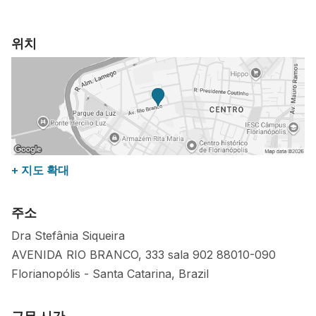
위치
+ 지도 확대
주소
Dra Stefânia Siqueira
AVENIDA RIO BRANCO, 333 sala 902
88010-090
Florianopólis
-
Santa Catarina
,
Brazil