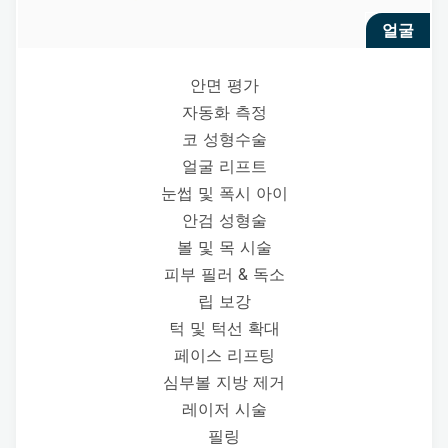
얼굴
안면 평가
자동화 측정
코 성형수술
얼굴 리프트
눈썹 및 폭시 아이
안검 성형술
볼 및 목 시술
피부 필러 & 독소
립 보강
턱 및 턱선 확대
페이스 리프팅
심부볼 지방 제거
레이저 시술
필링