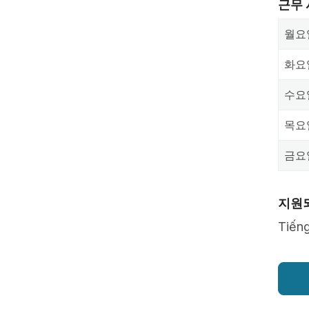
근무
월요
화요
수요
목요
금요
지원
Tiếng