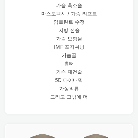
가슴 축소술
마스토펙시 / 가슴 리프트
임플란트 수정
지방 전송
가슴 보형물
IMF 포지셔닝
가슴골
흉터
가슴 재건술
5D 다이내믹
가상의류
그리고 그밖에 더