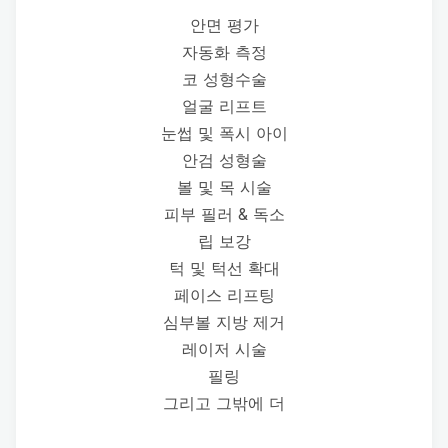
안면 평가
자동화 측정
코 성형수술
얼굴 리프트
눈썹 및 폭시 아이
안검 성형술
볼 및 목 시술
피부 필러 & 독소
립 보강
턱 및 턱선 확대
페이스 리프팅
심부볼 지방 제거
레이저 시술
필링
그리고 그밖에 더