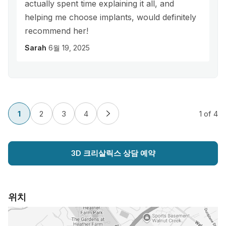
actually spent time explaining it all, and
helping me choose implants, would definitely
recommend her!
Sarah
6월 19, 2025
1
2
3
4
1
of 4
3D 크리살릭스 상담 예약
위치