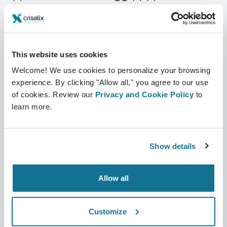
회사 소개
성형외과의사 홈
커리어
3D 비즈니스 관리자
This website uses cookies
뉴스
성형외과의사 플랜
Welcome! We use cookies to personalize your browsing
간행물
환자 후기
experience. By clicking "Allow all," you agree to our use
of cookies. Review our
Privacy and Cookie Policy
to
행사
Customer Stories
learn more.
Resources
Show details
환자
지원
환자 홈
문의하기
Allow all
크리살릭스 성형외과의사 찾기
고객센터
Customize
커뮤니티