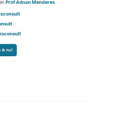
van
Prof Adnan Menderes
tsconsult
onsult
msconsult
 ik nu!