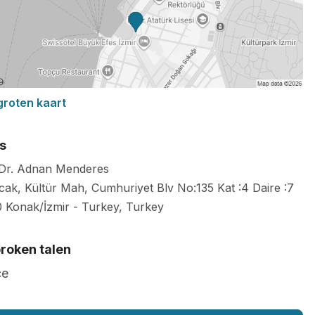
groten kaart
s
 Dr. Adnan Menderes
cak, Kültür Mah, Cumhuriyet Blv No:135 Kat :4 Daire :7
0
Konak/İzmir
-
Turkey
,
Turkey
roken talen
çe