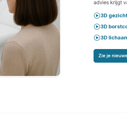
advies krijgt 
3D gezich
3D borstc
3D lichaa
Zie je nieuwe