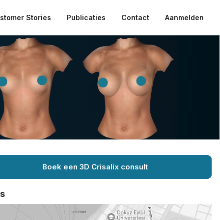
stomer Stories
Publicaties
Contact
Aanmelden
Boek een 3D Crisalix consult
ts