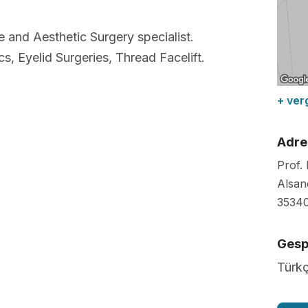
e and Aesthetic Surgery specialist.
cs, Eyelid Surgeries, Thread Facelift.
+ ver
Adre
Prof.
Alsan
3534
Gesp
Türk