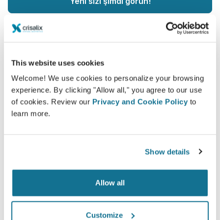
Yeni sizi şimdi görün!
This website uses cookies
Kolay ve güvenli
Welcome! We use cookies to personalize your browsing
experience. By clicking "Allow all," you agree to our use
Crisalix, gizliliğinizi her zaman korumaya
of cookies. Review our
Privacy and Cookie Policy
to
kararlıdır. Sunucularımız tamamen şifrelenmiştir:
learn more.
bilgileriniz güvenli ve gizli kalır.
Show details
Yüksek teknoloji
Allow all
Plastik cerrahi ve estetik prosedürler için 100'dan
fazla ülkede doktorlar tarafından kullanılan ve
Customize