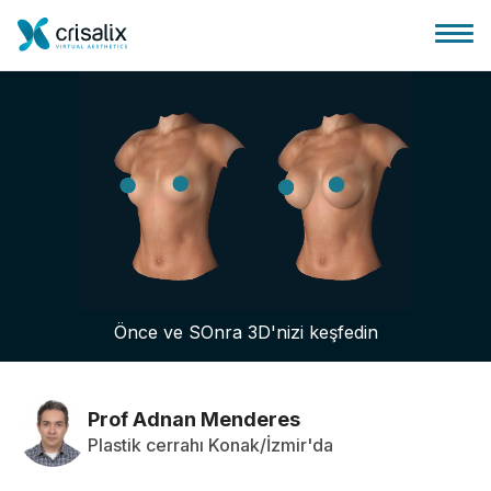
Cerrah ana sayfası
3D İş Platformu
Önce ve SOnra 3D'nizi keşfedin
Planlar
Hasta incelemeleri
Prof Adnan Menderes
Plastik cerrahı Konak/İzmir'da