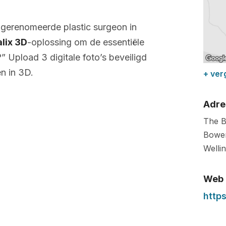
 gerenomeerde plastic surgeon in
alix 3D
-oplossing om de essentiële
” Upload 3 digitale foto’s beveiligd
n in 3D.
+ ver
Adre
The B
Bowen
Welli
Web
http