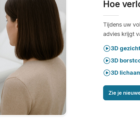
Hoe verl
Tijdens uw vo
advies krijgt 
3D gezich
3D borstc
3D lichaa
Zie je nieuwe