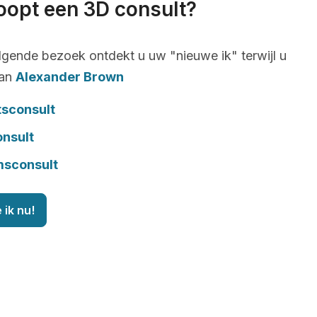
oopt een 3D consult?
lgende bezoek ontdekt u uw "nieuwe ik" terwijl u
van
Alexander Brown
tsconsult
onsult
msconsult
 ik nu!