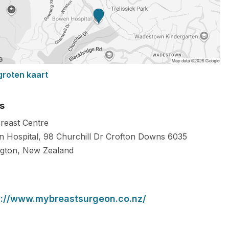
groten kaart
s
reast Centre
 Hospital, 98 Churchill Dr Crofton Downs
6035
ngton
,
New Zealand
s://www.mybreastsurgeon.co.nz/