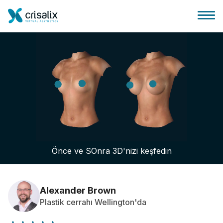
Cerrah ana sayfası
3D İş Platformu
Önce ve SOnra 3D'nizi keşfedin
Planlar
Hasta incelemeleri
Alexander Brown
Plastik cerrahı Wellington'da