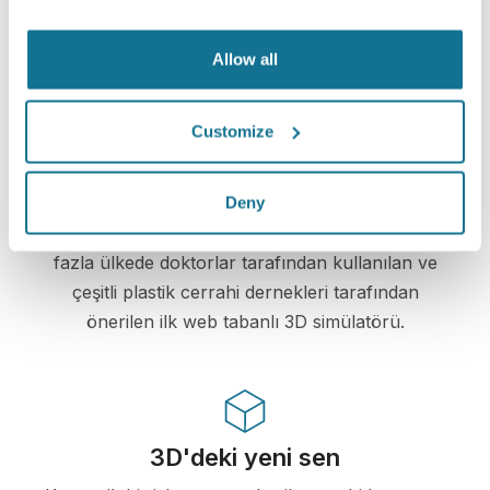
Crisalix, gizliliğinizi her zaman korumaya
kararlıdır. Sunucularımız tamamen şifrelenmiştir:
bilgileriniz güvenli ve gizli kalır.
Allow all
Customize
Yüksek teknoloji
Deny
Plastik cerrahi ve estetik prosedürler için 100'dan
fazla ülkede doktorlar tarafından kullanılan ve
çeşitli plastik cerrahi dernekleri tarafından
önerilen ilk web tabanlı 3D simülatörü.
3D'deki yeni sen