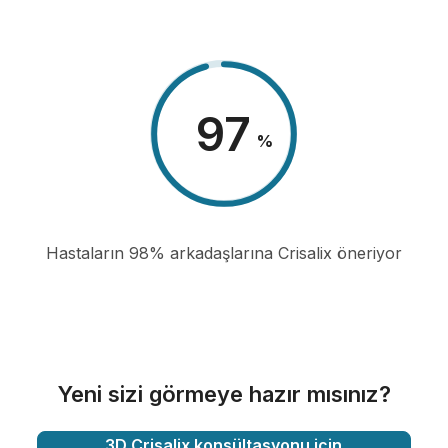
98
%
Hastaların 98% arkadaşlarına Crisalix öneriyor
Yeni sizi görmeye hazır mısınız?
3D Crisalix konsültasyonu için