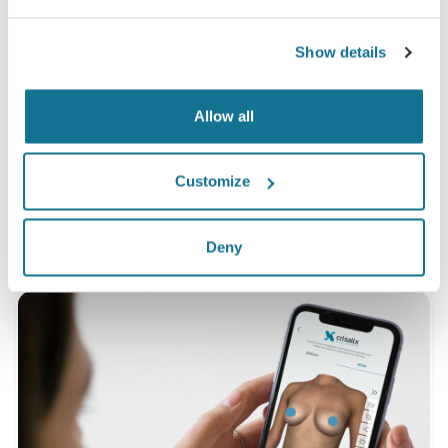
Tevreden
100% van de vrouwen zeiden tevreden of zeer
Show details
tevreden te zijn met hun ingreep na eerst vooraf
de Crisalix 3D simulatie te hebben gezien.*
Allow all
*Een online onderzoek gevoerd onder patiënten die een
Customize
borstvergroting in Zwitserland hadden ondergaan tussen mei
2010 en september 2011.
Deny