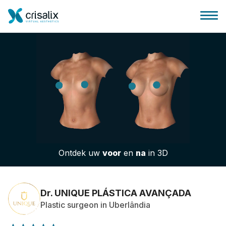
Huis chirurg
3D business platform
Ontdek uw
voor
en
na
in 3D
Pakketten
Patiëntrecensies
Dr. UNIQUE PLÁSTICA AVANÇADA
Plastic surgeon in Uberlândia