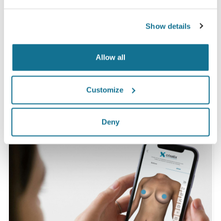
Kadınların 100%'ı öncesinde Crisalix 3D
simülasyonu gördüklerinde ameliyatlarından ya
Show details
memnun kaldıklarını ya da çok memnun
kaldıklarını söylediler.*
Allow all
*Mayıs 2010 ile Eylül 2011 arasında İsviçre'de ameliyat olan
Customize
meme büyütme hastaları arasında çevrimiçi anket yapılmıştır.
Deny