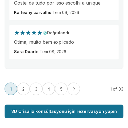
Gostei de tudo por isso escolhi a unique
Karleany carvalho
Tem 09, 2026
Doğrulandı
Ótima, muito bem explicado
Sara Duarte
Tem 08, 2026
1
2
3
4
5
1
of 33
3D Crisalix konsültasyonu için rezervasyon yapın