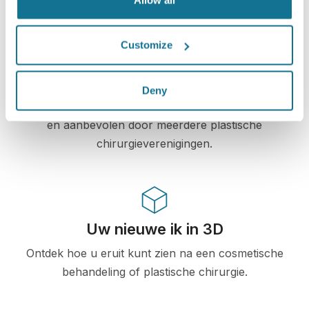
High-Tech
Customize
De eerste online 3D simulatie voor plastische
chirurgie en esthetische procedures, reeds
Deny
gebruikt door dokters in meer dan 100 landen,
en aanbevolen door meerdere plastische
chirurgieverenigingen.
Uw nieuwe ik in 3D
Ontdek hoe u eruit kunt zien na een cosmetische
behandeling of plastische chirurgie.