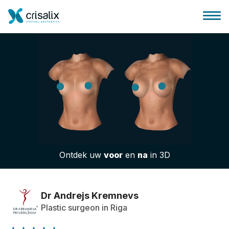
Huis chirurg
3D business platform
Ontdek uw
voor
en
na
in 3D
Pakketten
Patiëntrecensies
Dr Andrejs Kremnevs
Plastic surgeon in Riga