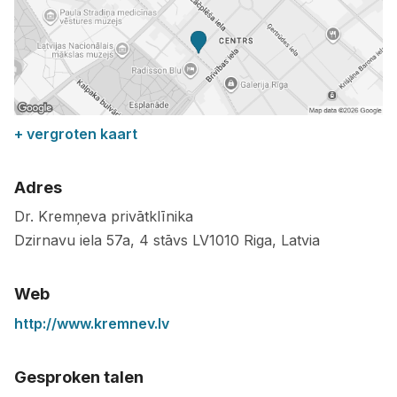
+ vergroten kaart
Adres
Dr. Kremņeva privātklīnika
Dzirnavu iela 57a, 4 stāvs
LV1010
Riga
,
Latvia
Web
http://www.kremnev.lv
Gesproken talen