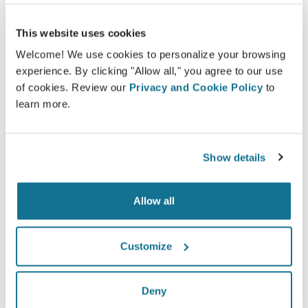
gebaseerd op een 3D-simulatie van het eigen
lichaam.
This website uses cookies
Welcome! We use cookies to personalize your browsing
experience. By clicking "Allow all," you agree to our use
of cookies. Review our
Privacy and Cookie Policy
to
learn more.
Zelfverzekerd
Betrokken zijn bij het beslissingsproces helpt de
Show details
patiënten bij het maken van de juiste keuze.
Allow all
Tevreden
Customize
100% van de vrouwen zeiden tevreden of zeer
tevreden te zijn met hun ingreep na eerst vooraf
Deny
de Crisalix 3D simulatie te hebben gezien.*