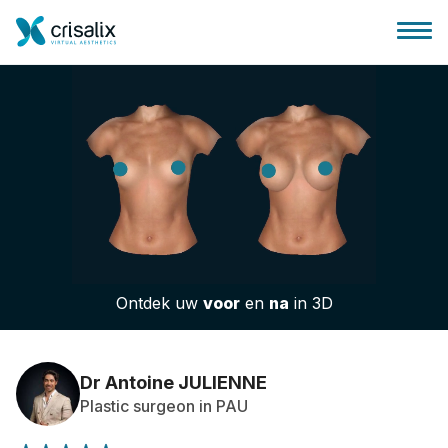
Huis chirurg
3D business platform
Ontdek uw
voor
en
na
in 3D
Pakketten
Patiëntrecensies
Dr Antoine JULIENNE
Plastic surgeon in PAU