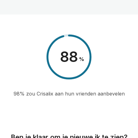
98
%
98% zou Crisalix aan hun vrienden aanbevelen
Ben je klaar om je nieuwe ik te zien?