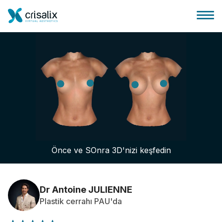
Cerrah ana sayfası
3D İş Platformu
Önce ve SOnra 3D'nizi keşfedin
Planlar
Hasta incelemeleri
Dr Antoine JULIENNE
Plastik cerrahı PAU'da