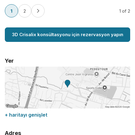
1
2
1
of 2
3D Crisalix konsültasyonu için rezervasyon yapın
Yer
+ haritayı genişlet
Adres