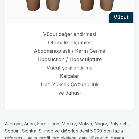
vücut
Vücut değerlendirmesi
Otomatik ölçümler
Abdominoplasti / Karın Germe
Liposuction / Liposculpture
Vücut şekillendirme
Kalçalar
Lipo Yüksek Çözünürlük
ve dahası
Allergan, Arion, Eurosilicon, Mentor, Motiva, Nagor, Polytech,
Sebbin, Sientra, Silimed ve diğerleri dahil 5.000'den fazla
referans. Hacim, profil, projeksiyon, çap, yüzey vb. başına