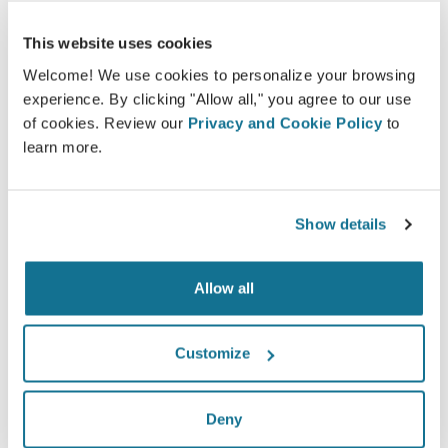
Crisalix, kendi vücutlarının 3D simülasyonuna
This website uses cookies
dayalı olarak seçilen işlemlerin olası sonuçları
hakkında hastaların eğitimini kolaylaştırır.
Welcome! We use cookies to personalize your browsing
experience. By clicking "Allow all," you agree to our use
of cookies. Review our
Privacy and Cookie Policy
to
learn more.
Kendine güvenen
Show details
Karar verme sürecine dahil olmak hastaların
doğru seçimi yapmasına yardımcı olur.
Allow all
Customize
Memnun
Kadınların 100%'ı öncesinde Crisalix 3D
Deny
simülasyonu gördüklerinde ameliyatlarından ya