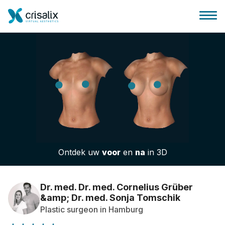
Huis chirurg
3D business platform
Ontdek uw
voor
en
na
in 3D
Pakketten
Patiëntrecensies
Dr. med. Dr. med. Cornelius Grüber
&amp; Dr. med. Sonja Tomschik
Plastic surgeon in Hamburg