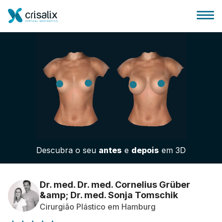
Página inicial para cirurgiões
Plataforma 3D de business
Descubra o seu
antes
e
depois
em 3D
Planos
Avaliações dos pacientes
Dr. med. Dr. med. Cornelius Grüber
&amp; Dr. med. Sonja Tomschik
Cirurgião Plástico em Hamburg