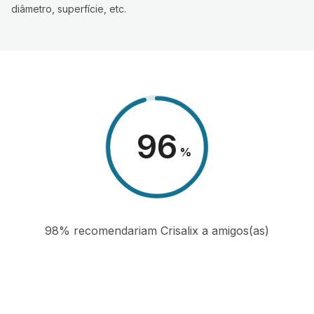
diâmetro, superfície, etc.
98
%
98% recomendariam Crisalix a amigos(as)