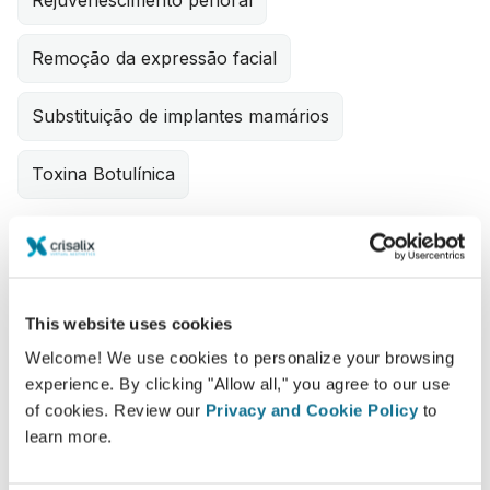
Rejuvenescimento perioral
Remoção da expressão facial
Substituição de implantes mamários
Toxina Botulínica
Certificações Médicas
DGPRÄC
- Deutsche Gesellschaft der Plastischen,
Rekonstruktiven und Ästhetischen Chirurgen
This website uses cookies
Welcome! We use cookies to personalize your browsing
experience. By clicking "Allow all," you agree to our use
Agende uma consulta 3D com Crisalix
of cookies. Review our
Privacy and Cookie Policy
to
learn more.