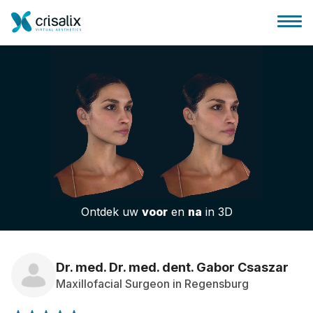
Huis chirurg
3D business platform
Ontdek uw
voor
en
na
in 3D
Pakketten
Patiëntrecensies
Dr. med. Dr. med. dent. Gabor Csaszar
Maxillofacial Surgeon in Regensburg