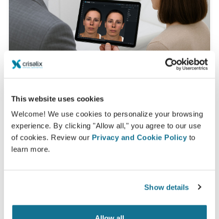
This website uses cookies
Hoe verloopt een 3D consult?
Welcome! We use cookies to personalize your browsing
experience. By clicking "Allow all," you agree to our use
Tijdens uw volgende bezoek ontdekt u uw "nieuwe ik"
of cookies. Review our
Privacy and Cookie Policy
to
terwijl u advies krijgt van
Dr. med. Dr. med. dent.
learn more.
Gabor Csaszar
3D gezichtsconsult
Show details
Zie je nieuwe ik nu!
Allow all