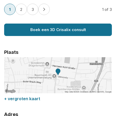
1
2
3
1
of 3
Boek een 3D Crisalix consult
Plaats
+ vergroten kaart
Adres