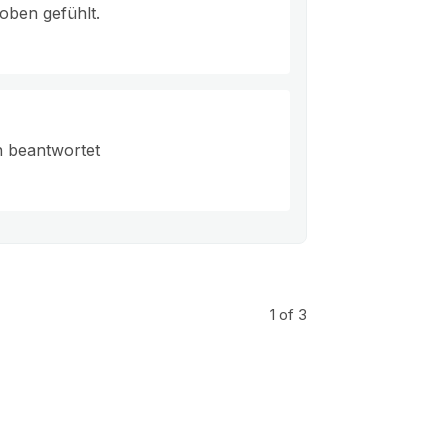
oben gefühlt.
n beantwortet
1
of 3