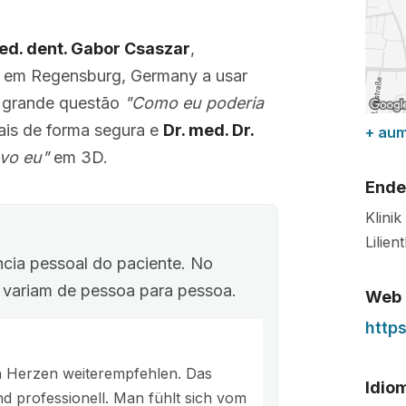
med. dent. Gabor Csaszar
,
ado em Regensburg, Germany a usar
a grande questão
"Como eu poderia
tais de forma segura e
Dr. med. Dr.
+ au
vo eu"
em 3D.
Ende
Klini
Lilien
ncia pessoal do paciente. No
o variam de pessoa para pessoa.
Web
http
n Herzen weiterempfehlen. Das
Idio
nd professionell. Man fühlt sich vom