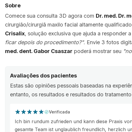
Sobre
Comece sua consulta 3D agora com
Dr. med. Dr. 
cirurgião/cirurgiã maxilo facial altamente qualific
Crisalix
, solução exclusiva que ajuda a responder 
ficar depois do procedimento?"
. Envie 3 fotos digi
med. dent. Gabor Csaszar
poderá mostrar seu
"no
Avaliações dos pacientes
Estas são opiniões pessoais baseadas na experiê
entanto, os resultados e resultados do tratament
Verificada
Ich bin rundum zufrieden und kann diese Praxis vo
gesamte Team ist unglaublich freundlich, herzlich u