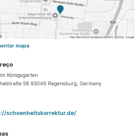
mentar mapa
reço
k im Königsgarten
thalstraße 58
93049
Regensburg
,
Germany
s://schoenheitskorrektur.de/
mas