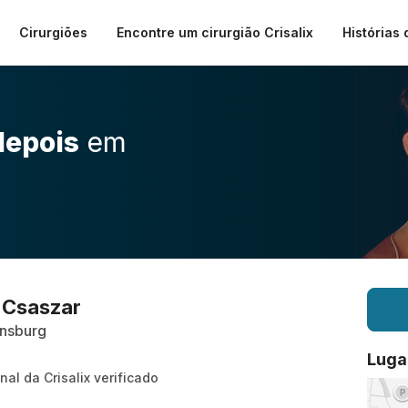
Cirurgiões
Encontre um cirurgião Crisalix
Histórias 
depois
em
r Csaszar
ensburg
Luga
nal da Crisalix verificado