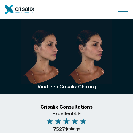
Huis chirurg
3D business platform
Vind een Crisalix Chirurg
Pakketten
Crisalix Consultations
Patiëntrecensies
Excellent
4.9
75271
ratings