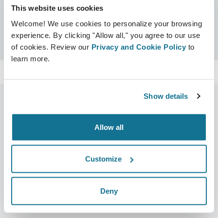
This website uses cookies
Certificaten
Welcome! We use cookies to personalize your browsing
Crisalix-gecertificeerd
Zoeken
experience. By clicking "Allow all," you agree to our use
of cookies. Review our
Privacy and Cookie Policy
to
learn more.
Show details
Allow all
Bedrijf
Chirurgen
Over ons
Terug naar Chirurgen
Customize
Banen
3D business manager
Nieuws
Pakketten voor chirurgen
Deny
Publicaties
Patiëntrecensies