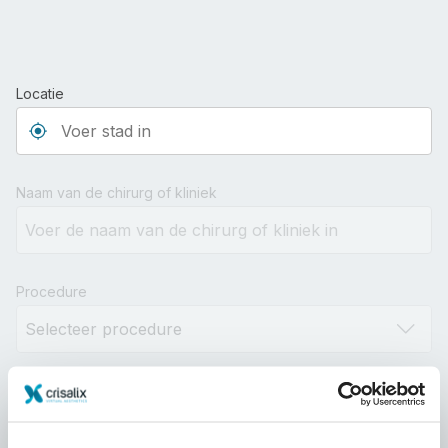
Locatie
Type 3 or more characters for results.
Naam van de chirurg of kliniek
Procedure
Afstand
10km
100km
500km