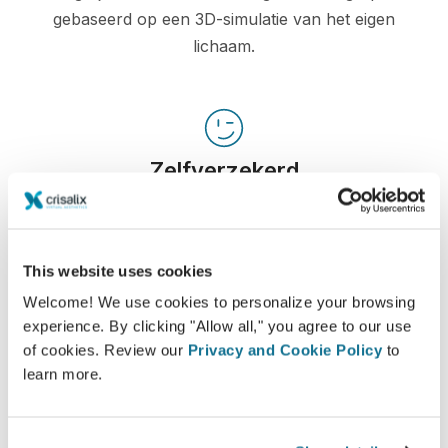
gebaseerd op een 3D-simulatie van het eigen
lichaam.
Zelfverzekerd
Betrokken zijn bij het beslissingsproces helpt de
patiënten bij het maken van de juiste keuze.
This website uses cookies
Welcome! We use cookies to personalize your browsing
experience. By clicking "Allow all," you agree to our use
of cookies. Review our
Privacy and Cookie Policy
to
Tevreden
learn more.
100% van de vrouwen zeiden tevreden of zeer
tevreden te zijn met hun ingreep na eerst vooraf
de Crisalix 3D simulatie te hebben gezien.*