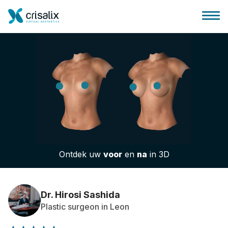
Huis chirurg
3D business platform
Ontdek uw
voor
en
na
in 3D
Pakketten
Patiëntrecensies
Dr. Hirosi Sashida
Plastic surgeon in Leon