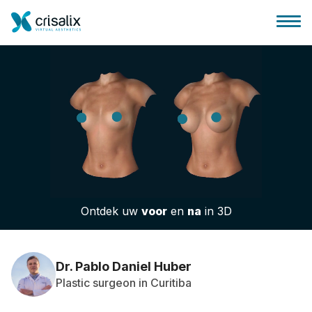
Huis chirurg
3D business platform
Ontdek uw
voor
en
na
in 3D
Pakketten
Patiëntrecensies
Dr. Pablo Daniel Huber
Plastic surgeon in Curitiba