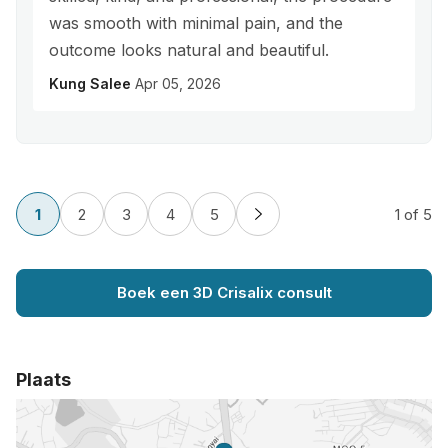
was smooth with minimal pain, and the
outcome looks natural and beautiful.
Kung Salee
Apr 05, 2026
1
2
3
4
5
1
of 5
Boek een 3D Crisalix consult
Plaats