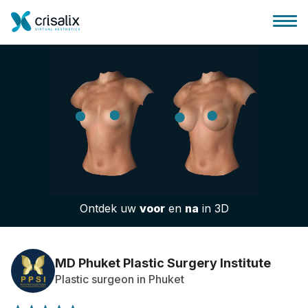
Huis chirurg
3D business platform
Ontdek uw
voor
en
na
in 3D
Pakketten
Patiëntrecensies
MD Phuket Plastic Surgery Institute
Plastic surgeon in Phuket