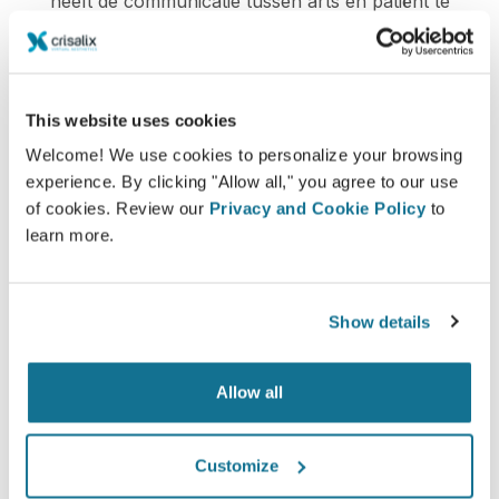
heeft de communicatie tussen arts en patiënt te
verbeteren. Het systeem vergemakkelijkt de
communicatie en verbeterd de verhoudingen tussen
patiënt en arts.
This website uses cookies
Welcome! We use cookies to personalize your browsing
experience. By clicking "Allow all," you agree to our use
of cookies. Review our
Privacy and Cookie Policy
to
learn more.
Geïnformeerd
Crisalix helpt patiënten inzicht te krijgen over de
mogelijke resultaten van de gekozen ingrepen
Show details
gebaseerd op een 3D-simulatie van het eigen
lichaam.
Allow all
Customize