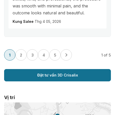
was smooth with minimal pain, and the
outcome looks natural and beautiful.
Kung Salee
Thg 4 05, 2026
1
2
3
4
5
1
of 5
Đặt tư vấn 3D Crisalix
Vị trí