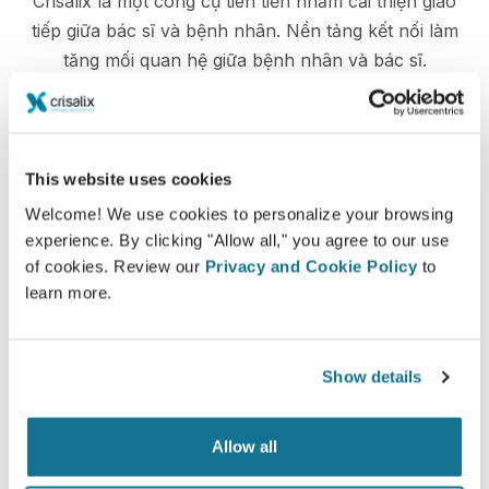
Crisalix là một công cụ tiên tiến nhằm cải thiện giao
tiếp giữa bác sĩ và bệnh nhân. Nền tảng kết nối làm
tăng mối quan hệ giữa bệnh nhân và bác sĩ.
This website uses cookies
Đã thông báo
Welcome! We use cookies to personalize your browsing
experience. By clicking "Allow all," you agree to our use
Crisalix tạo điều kiện cho việc hướng dẫn bệnh
of cookies. Review our
Privacy and Cookie Policy
to
nhân về các kết quả có thể có của các quy trình
learn more.
chọn lọc dựa trên mô phỏng 3D của cơ thể của
chính họ
Show details
Allow all
Tự tin