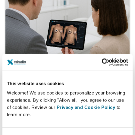
This website uses cookies
Hoe verloopt een 3D consult?
Welcome! We use cookies to personalize your browsing
experience. By clicking "Allow all," you agree to our use
Tijdens uw volgende bezoek ontdekt u uw "nieuwe ik"
of cookies. Review our
Privacy and Cookie Policy
to
terwijl u advies krijgt van
Salah Aldekhayel
learn more.
3D borstconsult